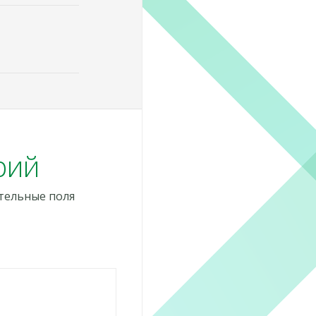
рий
тельные поля