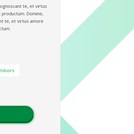
ognoscant te, et virtus
c productum. Domine,
t te, et virtus amore
ctum.
tdoors