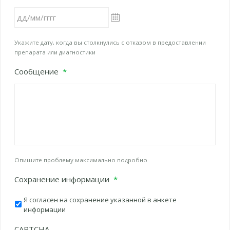
ДД
Укажите дату, когда вы столкнулись с отказом в предоставлении
слеш
препарата или диагностики
ММ
Сообщение
*
слеш
ГГГГ
Опишите проблему максимально подробно
Сохранение информации
*
Я согласен на сохранение указанной в анкете
информации
CAPTCHA