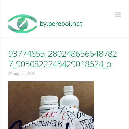
Pereboi
Na
93774855_280248656648782
7_9050822245429018624_o
22 апреля, 2020